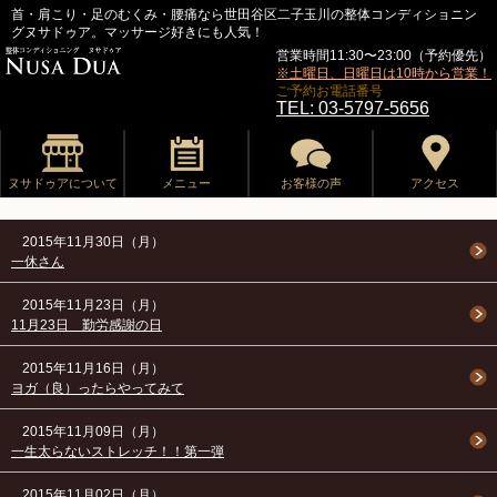
首・肩こり・足のむくみ・腰痛なら世田谷区二子玉川の整体コンディショニン
グヌサドゥア。マッサージ好きにも人気！
営業時間11:30〜23:00（予約優先）
※土曜日、日曜日は10時から営業！
ご予約お電話番号
TEL: 03-5797-5656
ヌサドゥアについて
メニュー
お客様の声
アクセス
2015年11月30日（月）
一休さん
2015年11月23日（月）
11月23日 勤労感謝の日
2015年11月16日（月）
ヨガ（良）ったらやってみて
2015年11月09日（月）
一生太らないストレッチ！！第一弾
2015年11月02日（月）