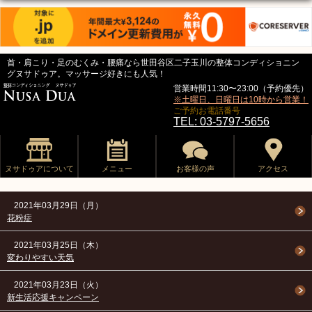
首・肩こり・足のむくみ・腰痛なら世田谷区二子玉川の整体コンディショニン
グヌサドゥア。マッサージ好きにも人気！
営業時間11:30〜23:00（予約優先）
※土曜日、日曜日は10時から営業！
ご予約お電話番号
TEL: 03-5797-5656
ヌサドゥアについて
メニュー
お客様の声
アクセス
2021年03月29日（月）
花粉症
2021年03月25日（木）
変わりやすい天気
2021年03月23日（火）
新生活応援キャンペーン