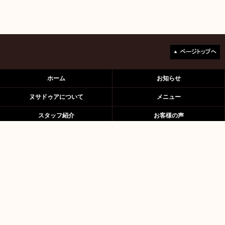
ホーム
お知らせ
ヌサドゥアについて
メニュー
スタッフ紹介
お客様の声
アクセス
ブログ
03-5797-5656
〒158-0094 東京都世田谷区玉川3-20-8 2F
営業時間11:30〜23:00(予約優先)
※土曜日、日曜日は10時から営業！
© Nusadua All rights reserved.