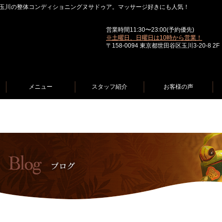
玉川の整体コンディショニングヌサドゥア。マッサージ好きにも人気！
営業時間11:30〜23:00(予約優先)
※土曜日、日曜日は10時から営業！
〒158-0094 東京都世田谷区玉川3-20-8 2F
メニュー
スタッフ紹介
お客様の声
ゥア」
>
スタッフBlog
> 10/4(土) 花火大会当日も 通常営業です☆
2025年10月03日（金）