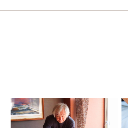
10/4(土) 花火大会当日も 通常営業です☆
今年も二子玉川花火大会が開催予定ですね
ヌサドゥアは10月4日(土)も
変わらず通常通り営業いたします。
会場に向かう前のリフレッシュに、
または花火と人混みで疲れたお体のケアに。
喧騒を離れた癒やしの空間で、
ゆったりお過ごしください。
お早めのご予約で、
混雑を避けた時間を確保するのがおすすめです♪
ご予約お待ちしております。