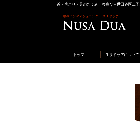
首・肩こり・足のむくみ・腰痛なら世田谷区二子
トップ
ヌサドゥアについて
二子玉川の整体コンディショニング「ヌサド
最近の記事
LUCKY DAY！！のお知らせ
☆トキメキ☆
質の良い睡眠
おかげさまで２３周年を迎えるこ
とができました☆
祭りの後には