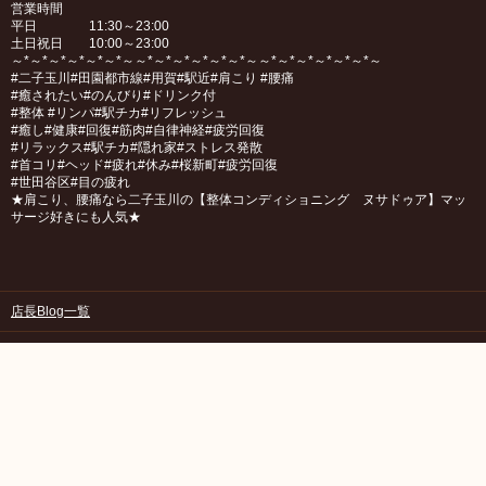
営業時間
平日 11:30～23:00
土日祝日 10:00～23:00
～*～*～*～*～*～*～～*～*～*～*～*～*～～*～*～*～*～*～*～
#二子玉川#田園都市線#用賀#駅近#肩こり #腰痛
#癒されたい#のんびり#ドリンク付
#整体 #リンパ#駅チカ#リフレッシュ
#癒し#健康#回復#筋肉#自律神経#疲労回復
#リラックス#駅チカ#隠れ家#ストレス発散
#首コリ#ヘッド#疲れ#休み#桜新町#疲労回復
#世田谷区#目の疲れ
★肩こり、腰痛なら二子玉川の【整体コンディショニング ヌサドゥア】マッ
サージ好きにも人気★
店長Blog一覧