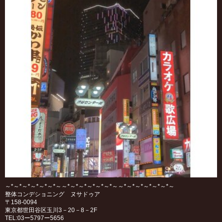
～*～*～*～*～*～*～～*～*～*～*～*～*～～*～*～*～*～*～*～
整体コンデショニング ヌサドゥア
〒158‐0094
東京都世田谷区玉川3－20－8－2F
TEL:03ー5797ー5656