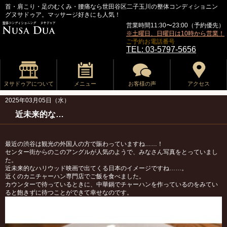
首・肩こり・足のむくみ・腰痛なら世田谷区二子玉川の整体コンディショニン
グヌサドゥア。マッサージ好きにも人気！
営業時間11:30〜23:00（予約優先）
※土曜日、日曜日は10時から営業！
ご予約お電話番号
TEL: 03-5797-5656
ヌサドゥアについて
メニュー
お客様の声
アクセス
2025年03月05日（水）
近未来的な…
最近の渋谷は観光の外国人の方で賑わっていますね……！
センター街からのこのアングルが人気のようで、みなさん写真をとっていまし
た。
近未来的なハリウッド映画で出てくる日本のイメージですね……。
近くのカニチャーハン専門店でご飯を食べました。
カウンターで待っているときに、中華鍋でチャーハンを作っているのをみてい
ると飽きずに待つことができて幸せなのです。