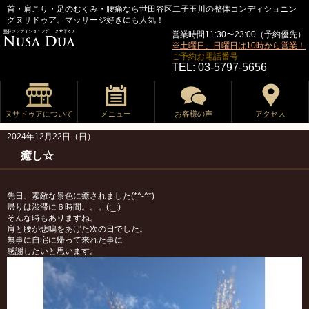
首・肩こり・足のむくみ・腰痛なら世田谷区二子玉川の整体コンディショニン
グヌサドゥア。マッサージ好きにも人気！
営業時間11:30〜23:00（予約優先）
※土曜日、日曜日は10時から営業！
ご予約お電話番号
TEL: 03-5797-5656
ヌサドゥアについて
メニュー
お客様の声
アクセス
2024年12月22日（日）
癒し☆
先日、素敵な景色に癒されました(*^-^*)
帰りは渋滞に６時間。。。(;_:)
そんな時もありますね。
肩と腰が悲鳴をあげた次の日でした。
無事に自宅に帰って来れた事に
感謝したいと思います。