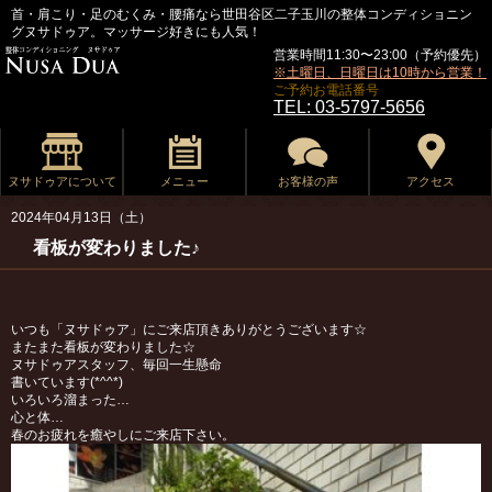
首・肩こり・足のむくみ・腰痛なら世田谷区二子玉川の整体コンディショニン
グヌサドゥア。マッサージ好きにも人気！
営業時間11:30〜23:00（予約優先）
※土曜日、日曜日は10時から営業！
ご予約お電話番号
TEL: 03-5797-5656
ヌサドゥアについて
メニュー
お客様の声
アクセス
2024年04月13日（土）
看板が変わりました♪
いつも「ヌサドゥア」にご来店頂きありがとうございます☆
またまた看板が変わりました☆
ヌサドゥアスタッフ、毎回一生懸命
書いています(*^^*)
いろいろ溜まった…
心と体…
春のお疲れを癒やしにご来店下さい。