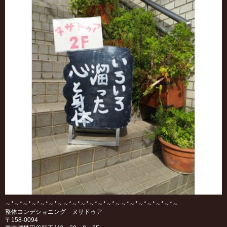
～*～*～*～*～*～*～～*～*～*～*～*～*～～*～*～*～*～*～*～
整体コンデショニング ヌサドゥア
〒158‐0094