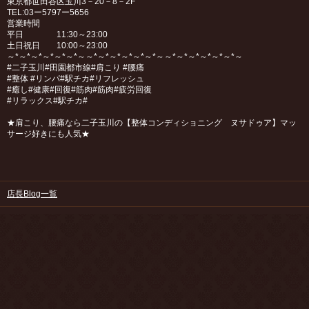
東京都世田谷区玉川3－20－8－2F
TEL:03ー5797ー5656
営業時間
平日 11:30～23:00
土日祝日 10:00～23:00
～*～*～*～*～*～*～～*～*～*～*～*～*～～*～*～*～*～*～*～
#二子玉川#田園都市線#肩こり #腰痛
#整体 #リンパ#駅チカ#リフレッシュ
#癒し#健康#回復#筋肉#筋肉#疲労回復
#リラックス#駅チカ#
★肩こり、腰痛なら二子玉川の【整体コンディショニング ヌサドゥア】マッ
サージ好きにも人気★
店長Blog一覧