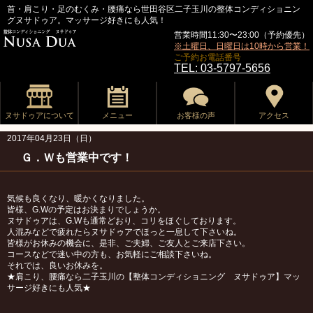
首・肩こり・足のむくみ・腰痛なら世田谷区二子玉川の整体コンディショニン
グヌサドゥア。マッサージ好きにも人気！
営業時間11:30〜23:00（予約優先）
※土曜日、日曜日は10時から営業！
ご予約お電話番号
TEL: 03-5797-5656
ヌサドゥアについて
メニュー
お客様の声
アクセス
2017年04月23日（日）
Ｇ．Ｗも営業中です！
気候も良くなり、暖かくなりました。
皆様、G.Wの予定はお決まりでしょうか。
ヌサドゥアは、G.Wも通常どおり、コリをほぐしております。
人混みなどで疲れたらヌサドゥアでほっと一息して下さいね。
皆様がお休みの機会に、是非、ご夫婦、ご友人とご来店下さい。
コースなどで迷い中の方も、お気軽にご相談下さいね。
それでは、良いお休みを。
★肩こり、腰痛なら二子玉川の【整体コンディショニング ヌサドゥア】マッ
サージ好きにも人気★