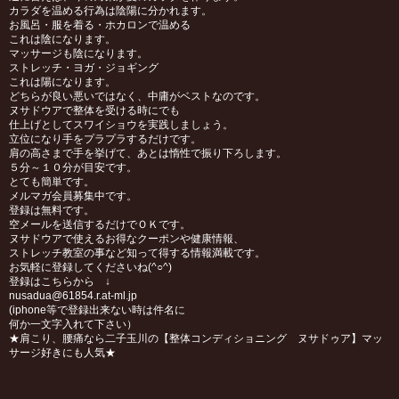
カラダを温める行為は陰陽に分かれます。
お風呂・服を着る・ホカロンで温める
これは陰になります。
マッサージも陰になります。
ストレッチ・ヨガ・ジョギング
これは陽になります。
どちらが良い悪いではなく、中庸がベストなのです。
ヌサドウアで整体を受ける時にでも
仕上げとしてスワイショウを実践しましょう。
立位になり手をプラプラするだけです。
肩の高さまで手を挙げて、あとは惰性で振り下ろします。
５分～１０分が目安です。
とても簡単です。
メルマガ会員募集中です。
登録は無料です。
空メールを送信するだけでＯＫです。
ヌサドウアで使えるお得なクーポンや健康情報、
ストレッチ教室の事など知って得する情報満載です。
お気軽に登録してくださいね(^○^)
登録はこちらから ↓
nusadua@61854.r.at-ml.jp
(iphone等で登録出来ない時は件名に
何か一文字入れて下さい）
★肩こり、腰痛なら二子玉川の【整体コンディショニング ヌサドゥア】マッ
サージ好きにも人気★