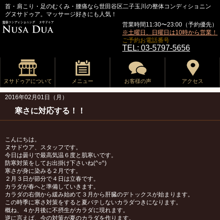
首・肩こり・足のむくみ・腰痛なら世田谷区二子玉川の整体コンディショニン
グヌサドゥア。マッサージ好きにも人気！
営業時間11:30〜23:00（予約優先）
※土曜日、日曜日は10時から営業！
ご予約お電話番号
TEL: 03-5797-5656
ヌサドゥアについて
メニュー
お客様の声
アクセス
2016年02月01日（月）
寒さに対応する！！
こんにちは。
ヌサドウア、スタッフです。
今日は曇りで最高気温６度と肌寒いです。
防寒対策をしてお出掛け下さいね(^○^)
寒さが身に染みる２月です。
２月３日が節分で４日は立春です。
カラダが春へと準備していきます。
カラダの右側から緩み始めて３月から肝臓のデトックスが始まります。
この時季に寒さ対策をすると夏バテしないカラダつきになります。
概ね、４か月後に不摂生がカラダに現れます。
逆に言えば、今の対策が夏のカラダを作ります。